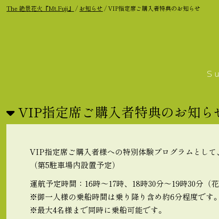
The 絶景花火『Mt.Fuji』
/
お知らせ
/
VIP指定席ご購入者特典のお知らせ
S
VIP指定席ご購入者特典のお知ら
VIP指定席ご購入者様への特別体験プログラムとし
（第5駐車場内設置予定）
運航予定時間：16時～17時、18時30分～19時30分
※御一人様の乗船時間は乗り降り含め約6分程度です
※最大4名様まで同時に乗船可能です。