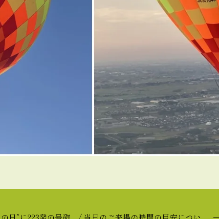
山の日”に223発の号砲
/
当日のご来場の時間の目安につい...