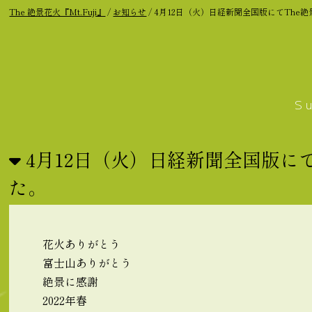
The 絶景花火『Mt.Fuji』
/
お知らせ
/
4月12日（火）日経新聞全国版にてThe絶
S
4月12日（火）日経新聞全国版にて
た。
花火
ありがとう
富士山ありがとう
絶景
に感謝
2022年春