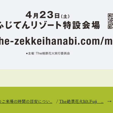
ご来場の時間の目安につい...
/
The絶景花火Mt.Fuji ...
→