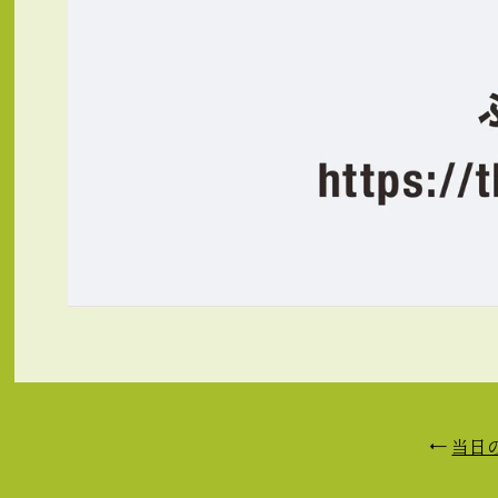
←
当日の