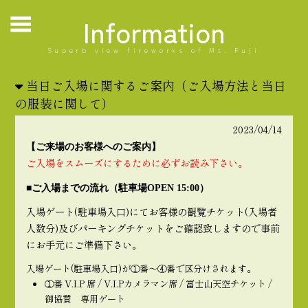
Information
Superb view fireworks of Mt. Fuji
当日ご入場に関するご案内（ご入場方法と当日
の服装に関して）
2023/04/14
【ご来場のお客様へのご案内】
ご入場をスムーズにするために必ずお読み下さい。
■ご入場までの流れ（駐車場OPEN 15:00）
入場ゲート(駐車場入口)にてお客様の観覧チケット(入場者
人数分)及びパーキングチケットをご確認致しますので事前
にお手元にご準備下さい。
入場ゲート(駐車場入口)が①番〜④番で区分けされます。
①番 V.I.P 席 / V.I.Pカメラマン席 / 富士山天空チケット /
御協賛 専用ゲート