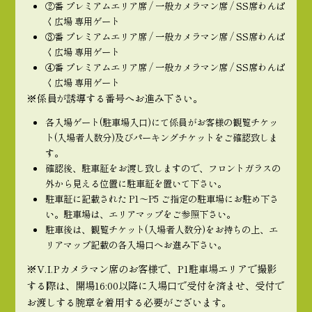
②番 プレミアムエリア席 / 一般カメラマン席 / SS席わんぱ
く広場 専用ゲート
③番 プレミアムエリア席 / 一般カメラマン席 / SS席わんぱ
く広場 専用ゲート
④番 プレミアムエリア席 / 一般カメラマン席 / SS席わんぱ
く広場 専用ゲート
※係員が誘導する番号へお進み下さい。
各入場ゲート(駐車場入口)にて係員がお客様の観覧チケッ
ト(入場者人数分)及びパーキングチケットをご確認致しま
す。
確認後、駐車証をお渡し致しますので、フロントガラスの
外から見える位置に駐車証を置いて下さい。
駐車証に記載された P1〜P5 ご指定の駐車場にお駐め下さ
い。駐車場は、エリアマップをご参照下さい。
駐車後は、観覧チケット(入場者人数分)をお持ちの上、エ
リアマップ記載の各入場口へお進み下さい。
※V.I.Pカメラマン席のお客様で、P1駐車場エリアで撮影
する際は、開場16:00以降に入場口で受付を済ませ、受付で
お渡しする腕章を着用する必要がございます。