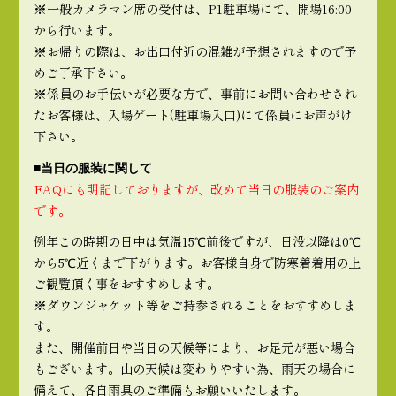
※一般カメラマン席の受付は、P1駐車場にて、開場16:00
から行います。
※お帰りの際は、お出口付近の混雑が予想されますので予
めご了承下さい。
※係員のお手伝いが必要な方で、事前にお問い合わせされ
たお客様は、入場ゲート(駐車場入口)にて係員にお声がけ
下さい。
■当日の服装に関して
FAQにも明記しておりますが、改めて当日の服装のご案内
です。
例年この時期の日中は気温15℃前後ですが、日没以降は0℃
から5℃近くまで下がります。お客様自身で防寒着着用の上
ご観覧頂く事をおすすめします。
※ダウンジャケット等をご持参されることをおすすめしま
す。
また、開催前日や当日の天候等により、お足元が悪い場合
もございます。山の天候は変わりやすい為、雨天の場合に
備えて、各自雨具のご準備もお願いいたします。