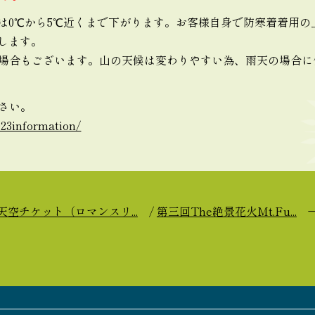
降は0℃から5℃近くまで下がります。お客様自身で防寒着着用
します。
場合もございます。山の天候は変わりやすい為、雨天の場合に
さい。
023information/
天空チケット（ロマンスリ...
/
第三回The絶景花火Mt.Fu...