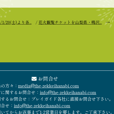
4/1/20(土)より各...
/
花火観覧チケットを山梨県・鳴沢...
→
お問合せ
係の方々：
media@the-zekkeihanabi.com
附に関するお問合せ：
info@the-zekkeihanabi.com
関するお問合せ：プレイガイド各社に直接お問合せ下さい。
問合せ：
info@the-zekkeihanabi.com
いてからお返事まで1-2営業日を要します。ご了承下さい