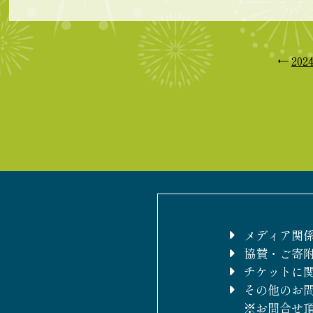
←
202
メディア関
協賛・ご寄
チケットに
その他のお
※お問合せ頂