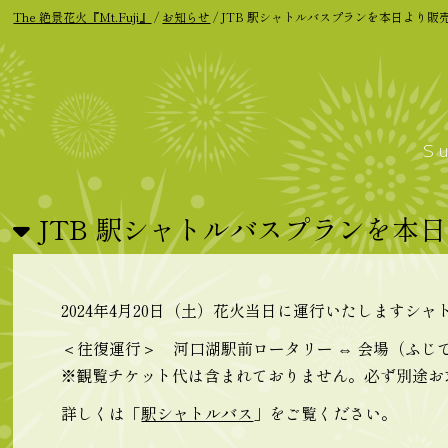
The 絶景花火『Mt.Fuji』
/
お知らせ
/
JTB 駅シャトルバスプランを本日より販
S
JTB 駅シャトルバスプランを本
2024年4月20日（土）花火当日に運行いたしますシ
＜往復運行＞ 河口湖駅前ロータリー ⇔ 会場（ふじて
※観覧チケット代は含まれておりません。必ず別途お
詳しくは「
駅シャトルバス
」をご覧ください。