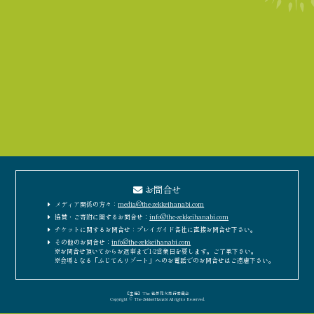
お問合せ
メディア関係の方々：
media@the-zekkeihanabi.com
協賛・ご寄附に関するお問合せ：
info@the-zekkeihanabi.com
チケットに関するお問合せ：プレイガイド各社に直接お問合せ下さい。
その他のお問合せ：
info@the-zekkeihanabi.com
※お問合せ頂いてからお返事まで1-2営業日を要します。ご了承下さい。
※会場となる「ふじてんリゾート」へのお電話でのお問合せはご遠慮下さい。
［主催］The 絶景花火実行委員会
Copyright © The-ZekkeiHanabi All rights Reserved.