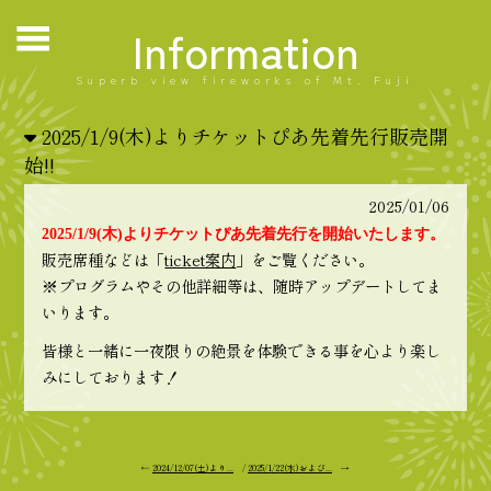
Information
Superb view fireworks of Mt. Fuji
2025/1/9(木)よりチケットぴあ先着先行販売開
始!!
2025/01/06
2025/1/9(木)よりチケットぴあ先着先行を開始いたします。
販売席種などは「
ticket案内
」をご覧ください。
※プログラムやその他詳細等は、随時アップデートしてま
いります。
皆様と一緒に一夜限りの絶景を体験できる事を心より楽し
みにしております！
←
2024/12/07(土)より...
/
2025/1/22(水)および...
→