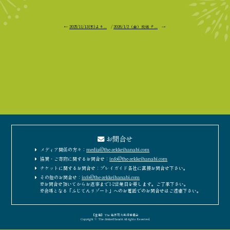
←
2025/11/13(木)より...
/
2026/1/2（金）放送 テ...
→
お問合せ
メディア関係の方々：
media@the-zekkeihanabi.com
協賛・ご寄附に関するお問合せ：
info@the-zekkeihanabi.com
チケットに関するお問合せ：プレイガイド各社に直接お問合せ下さい。
その他のお問合せ：
info@the-zekkeihanabi.com
※お問合せ頂いてからお返事まで1-2営業日を要します。ご了承下さい。
※会場となる「ふじてんリゾート」へのお電話でのお問合せはご遠慮下さい。
［主催］The 絶景花火実行委員会
Copyright © The-ZekkeiHanabi All rights Reserved.