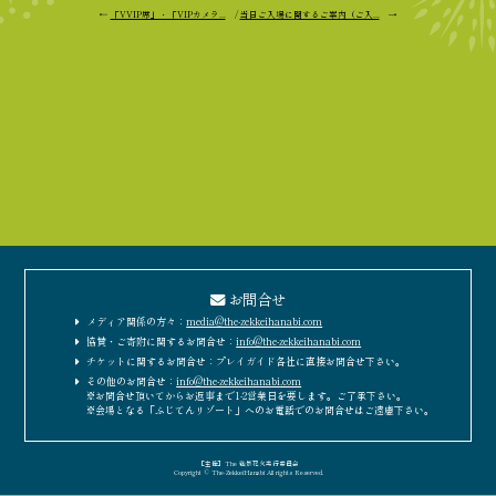
←
「VVIP席」・「VIPカメラ...
/
当日ご入場に関するご案内（ご入...
→
お問合せ
メディア関係の方々：
media@the-zekkeihanabi.com
協賛・ご寄附に関するお問合せ：
info@the-zekkeihanabi.com
チケットに関するお問合せ：プレイガイド各社に直接お問合せ下さい。
その他のお問合せ：
info@the-zekkeihanabi.com
※お問合せ頂いてからお返事まで1-2営業日を要します。ご了承下さい。
※会場となる「ふじてんリゾート」へのお電話でのお問合せはご遠慮下さい。
［主催］The 絶景花火実行委員会
Copyright © The-ZekkeiHanabi All rights Reserved.