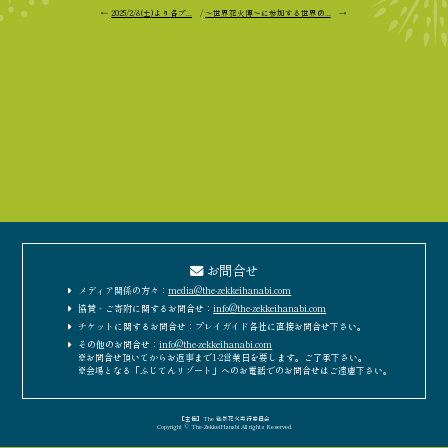
←
2025/2/8(土)より各プ...
/
～世界花火博～に参加する世界の...
→
お問合せ
メディア関係の方々：
media@the-zekkeihanabi.com
協賛・ご寄附に関するお問合せ：
info@the-zekkeihanabi.com
チケットに関するお問合せ：プレイガイド各社に直接お問合せ下さい。
その他のお問合せ：
info@the-zekkeihanabi.com
※お問合せ頂いてからお返事まで1-2営業日を要します。ご了承下さい。
※会場となる「ふじてんリゾート」へのお電話でのお問合せはご遠慮下さい。
［主催］The 絶景花火実行委員会
Copyright © The-ZekkeiHanabi All rights Reserved.