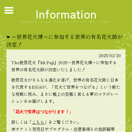
Information
Superb view fireworks of Mt. Fuji
～世界花火博～に参加する世界の有名花火師が
決定！
2025/02/20
The絶景花火『Mt.Fuji』2025～世界花火博～に参加する
世界の有名花火師が決定いたしました！
絶景花火がさらなる進化を遂げ、世界の有名花火師と日本
を代表するBIG4が、「花火で世界をつなげる」という新た
な挑戦に挑み、まさに極上の至極と言える夢のコラボレー
ションをお届けします。
「花火で世界はつながります
！
」
詳しくは「
こちら
」をご覧ください。
※チケット発売日やプログラム・注意事項その他詳細等