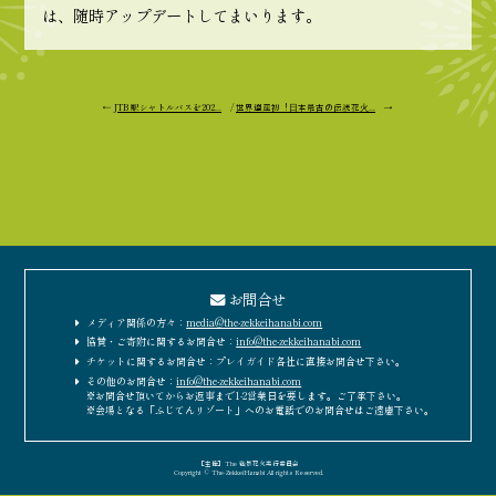
は、随時アップデートしてまいります。
←
JTB 駅シャトルバスを202...
/
世界遺産初︕⽇本最古の伝統花⽕...
→
お問合せ
メディア関係の方々：
media@the-zekkeihanabi.com
協賛・ご寄附に関するお問合せ：
info@the-zekkeihanabi.com
チケットに関するお問合せ：プレイガイド各社に直接お問合せ下さい。
その他のお問合せ：
info@the-zekkeihanabi.com
※お問合せ頂いてからお返事まで1-2営業日を要します。ご了承下さい。
※会場となる「ふじてんリゾート」へのお電話でのお問合せはご遠慮下さい。
［主催］The 絶景花火実行委員会
Copyright © The-ZekkeiHanabi All rights Reserved.